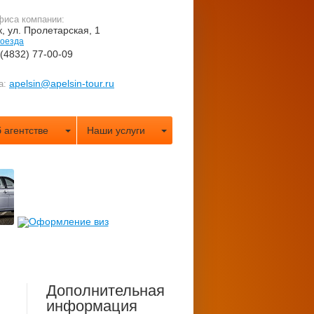
фиса компании:
к, ул. Пролетарская, 1
роезда
 (4832) 77-00-09
apelsin@apelsin-tour.ru
а:
 агентстве
Наши услуги
Дополнительная
информация