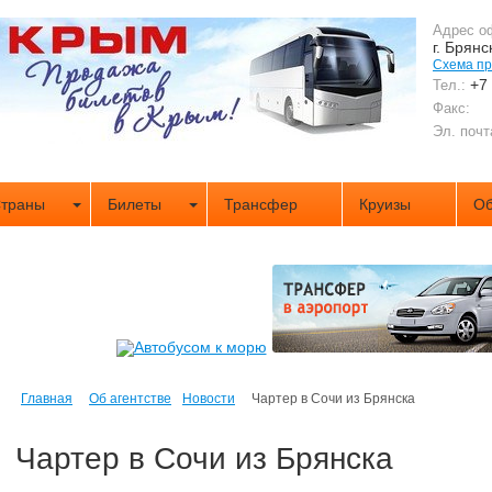
Адрес о
г. Брянс
Схема п
+7
Тел.:
Факс:
Эл. почт
траны
Билеты
Трансфер
Круизы
Об
Главная
Об агентстве
Новости
Чартер в Сочи из Брянска
Чартер в Сочи из Брянска