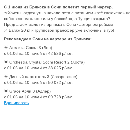
С 1 июня из Брянска в Сочи полетит первый чартер.
☀Хочешь отдохнуть в начале лета с питанием «всё включено» н
собственном пляже или у бассейна, а Турция закрыта?
Предлагаем вылет из Брянска в Сочи чартерном рейсом
✅ Багаж 20 кг и групповой трансфер уже включены в тур!
Рекомендуем Сочи на чартере из Брянска:
🌟 Ателика Сокол 3 (Лоо)
с 01.06 на 10 ночей от 42 526 р/чел.
🌟 Orchestra Crystal Sochi Resort 2 (Хоста)
с 01.06 на 10 ночей от 38 025 р/чел.
🌟 Дивный парк-отель 3 (Лазаревское)
с 01.06 на 10 ночей от 50 072 р/чел.
🌟 Grace Арли 3 (Адлер)
с 01.06 на 10 ночей от 69 728 р/чел.
Бронировать