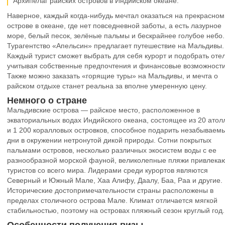
Архипелаг райских островов в Индийском океане.
Наверное, каждый когда-нибудь мечтал оказаться на прекрасном
острове в океане, где нет повседневной заботы, а есть лазурное
море, белый песок, зелёные пальмы и бескрайнее голубое небо.
Турагентство «Апельсин» предлагает путешествие на Мальдивы.
Каждый турист сможет выбрать для себя курорт и подобрать отел
учитывая собственные предпочтения и финансовые возможности
Также можно заказать «горящие туры» на Мальдивы, и мечта о
райском отдыхе станет реальна за вполне умеренную цену.
Немного о стране
Мальдивские острова — райское место, расположенное в
экваториальных водах Индийского океана, состоящее из 20 атол
и 1 200 коралловых островков, способное подарить незабываем
дни в окружении нетронутой дикой природы. Сотни покрытых
пальмами островов, несколько различных экосистем воды с ее
разнообразной морской фауной, великолепные пляжи привлека
туристов со всего мира. Лидерами среди курортов являются
Северный и Южный Мале, Хаа Алифу, Даалу, Баа, Раа и другие.
Исторические достопримечательности страны расположены в
пределах столичного острова Мале. Климат отличается мягкой
стабильностью, поэтому на островах пляжный сезон круглый год.