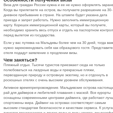
Особенности получения визы
Виза для граждан России нужна и ее не нужно оформлять заране
Когда вы прилетаете на остров, вы получаете разрешение на 30-
дневное пребывание в стране. На штампе будет указана дата
приезда и запрет работать. Нужно заполнить иммиграционную
карту. Корешок иммиграционной карты, который вы получите,
необходимо хранить весь отпуск и отдать на паспортном контро
перед вылетом из государства.
Если у вас путевка на Мальдивы более чем на 30 дней, тогда ва
нужно зарекомендовать себя как образцового гостя. Представит
отеля подадут заявление о продлении визы.
Чем заняться?
Пляжный отдых
. Тысячи туристов приезжают сюда не только
полюбоваться на лазурные воды и прекрасные пляжи,
первозданную природу и островную экзотику, но и отдохнуть в
роскошных отелях с очень высоким уровнем обслуживания.
Активное времяпрепровождение
. Мальдивские острова настоящ
рай для дайверов и любителей плавания с маской. Все курорты
оснащены современными центрами дайвинга, где работают луч
спортсмены мира. Дайвинг на островах соответствует самым
высоким стандартам безопасности и качествам сервиса. К услуг
туристов предлагаются и другие водные виды спорта: виндсерфи