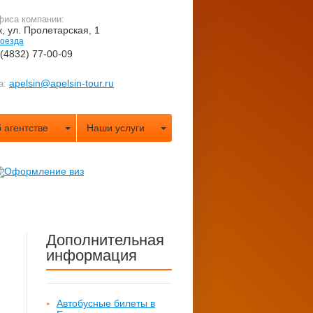
фиса компании:
к, ул. Пролетарская, 1
роезда
 (4832) 77-00-09
apelsin@apelsin-tour.ru
а:
 агентстве
Наши услуги
Дополнительная
информация
Автобусные билеты в