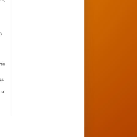
А
тве
да
ли