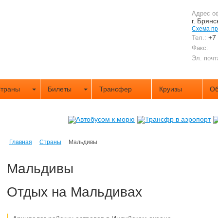
Адрес о
г. Брянс
Схема п
+7
Тел.:
Факс:
Эл. почт
траны
Билеты
Трансфер
Круизы
Об
Главная
Страны
Мальдивы
Мальдивы
Отдых на Мальдивах