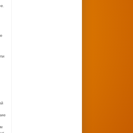
е.
ле
м
ели
ий
шие
ам
нг,