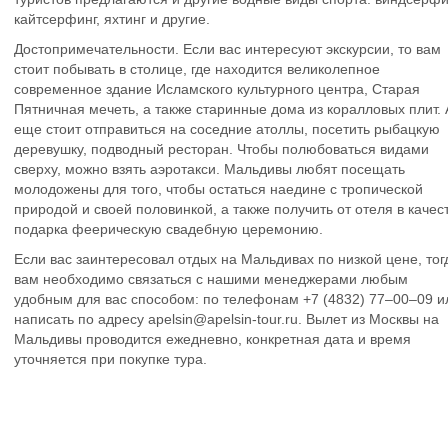
кайтсерфинг, яхтинг и другие.
Достопримечательности
. Если вас интересуют экскурсии, то вам
стоит побывать в столице, где находится великолепное
современное здание Исламского культурного центра, Старая
Пятничная мечеть, а также старинные дома из коралловых плит. 
еще стоит отправиться на соседние атоллы, посетить рыбацкую
деревушку, подводный ресторан. Чтобы полюбоваться видами
сверху, можно взять аэротакси. Мальдивы любят посещать
молодожены для того, чтобы остаться наедине с тропической
природой и своей половинкой, а также получить от отеля в качес
подарка феерическую свадебную церемонию.
Если вас заинтересовал отдых на Мальдивах по низкой цене, тог
вам необходимо связаться с нашими менеджерами любым
удобным для вас способом: по телефонам +7 (4832) 77–00–09 и
написать по адресу apelsin@apelsin-tour.ru. Вылет из Москвы на
Мальдивы проводится ежедневно, конкретная дата и время
уточняется при покупке тура.