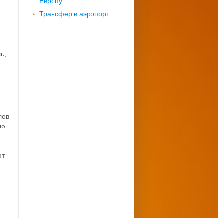
Европу
Трансфер в аэропорт
ь,
.
лов
ые
ют