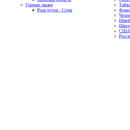
Горные лыжи
Тайв
Роза хутор - Сочи
Фран
Чехи
Швей
Швец
СШ
Росс