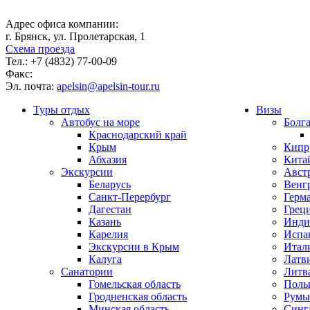
Адрес офиса компании:
г. Брянск, ул. Пролетарская, 1
Схема проезда
Тел.:
+7 (4832) 77-00-09
Факс:
Эл. почта:
apelsin@apelsin-tour.ru
Туры отдых
Визы
Автобус на море
Болг
Краснодарский край
Крым
Кипр
Абхазия
Кита
Экскурсии
Авст
Беларусь
Венг
Санкт-Перербург
Герм
Дагестан
Грец
Казань
Инди
Карелия
Испа
Экскурсии в Крым
Итал
Калуга
Латв
Санатории
Литв
Гомельская область
Поль
Гродненская область
Румы
Минская область
Синг