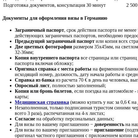
Подготовка документов, консультация
30 минут
2 500
Документы для оформления визы в Германию
Заграничный паспорт
, срок действия паспорта не менее
действующих заграничных паспортов, необходимо предост
Предыдущий заграничный паспорт
или копия всех стр
Две цветных фотографии
размером 35х45мм, на светлом 
32-36мм;
Копия внутреннего паспорта
все страницы или страниц 
паспорта включая обложку;
Оригинал справка с места работы
на фирменном бланке
исходящий номер, должность, дату начала работы и средн
Справка из банка
из расчета 70 € в день на человека, вы
Опросный лист
, полностью заполненный;
Копия или бронь билетов
, если поездка на автомобиле 
карты;
Медицинская страховка
(можно купить у нас за 0,6 € на
Незаполненная, только подписанная туристом синими ч
всего 3 раза), распечатанная на 4-х листах;
Согласие
на обработку персональных данных;
Для визы по вашему приглашению −
доверенность
на наш
Для визы по вашему приглашению −
приглашение
(подтв
оригинал частного приглашения с приложением копии па