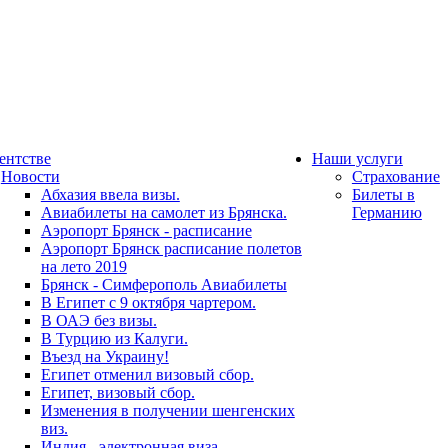
ентстве
Наши услуги
Новости
Страхование
Абхазия ввела визы.
Билеты в
Авиабилеты на самолет из Брянска.
Германию
Аэропорт Брянск - расписание
Аэропорт Брянск расписание полетов
на лето 2019
Брянск - Симферополь Авиабилеты
В Египет с 9 октября чартером.
В ОАЭ без визы.
В Турцию из Калуги.
Въезд на Украину!
Египет отменил визовый сбор.
Египет, визовый сбор.
Изменения в получении шенгенских
виз.
Индия - электронная виза