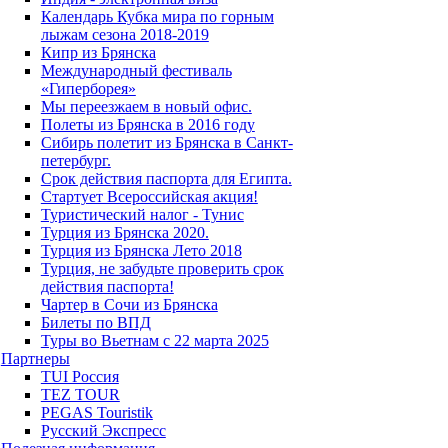
Календарь Кубка мира по горным
лыжам сезона 2018-2019
Кипр из Брянска
Международный фестиваль
«Гиперборея»
Мы переезжаем в новый офис.
Полеты из Брянска в 2016 году
Сибирь полетит из Брянска в Санкт-
петербург.
Срок действия паспорта для Египта.
Стартует Всероссийская акция!
Туристический налог - Тунис
Турция из Брянска 2020.
Турция из Брянска Лето 2018
Турция, не забудьте проверить срок
действия паспорта!
Чартер в Сочи из Брянска
Билеты по ВПД
Туры во Вьетнам с 22 марта 2025
Партнеры
TUI Россия
TEZ TOUR
PEGAS Touristik
Русский Экспресс