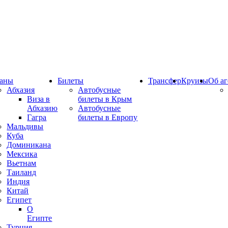
аны
Билеты
Трансфер
Круизы
Об аг
Абхазия
Автобусные
Виза в
билеты в Крым
Абхазию
Автобусные
Гагра
билеты в Европу
Мальдивы
Куба
Доминикана
Мексика
Вьетнам
Таиланд
Индия
Китай
Египет
О
Египте
Турция