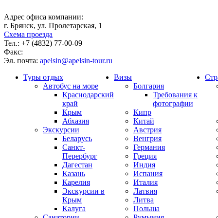
Адрес офиса компании:
г. Брянск, ул. Пролетарская, 1
Схема проезда
Тел.:
+7 (4832) 77-00-09
Факс:
Эл. почта:
apelsin@apelsin-tour.ru
Туры отдых
Визы
Стр
Автобус на море
Болгария
Краснодарский
Требования к
край
фотографии
Крым
Кипр
Абхазия
Китай
Экскурсии
Австрия
Беларусь
Венгрия
Санкт-
Германия
Перербург
Греция
Дагестан
Индия
Казань
Испания
Карелия
Италия
Экскурсии в
Латвия
Крым
Литва
Калуга
Польша
Санатории
Румыния