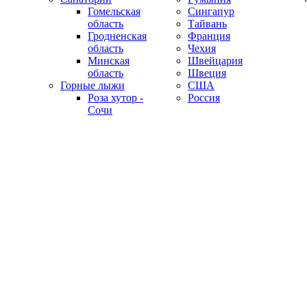
Гомельская
Сингапур
область
Тайвань
Гродненская
Франция
область
Чехия
Минская
Швейцария
область
Швеция
Горные лыжи
США
Роза хутор -
Россия
Сочи