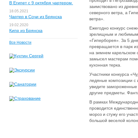
проходит в Петрозавод
В Египет с 9 октября чартером.
заимствовано из древн
18.05.2021
северного ветра, а Гип
Чартер в Сочи из Брянска
ветра».
19.02.2020
Ежегодно конкурс снеж
Кипр из Брянска
зрелищным и любимым 
«Гиперборея». За 5 дн
Все Новости
превращается в парк и
на зимнем карельском 
замысел мастерам помо
кухонная терка.
Участники конкурса «Ч
ледяные композиции с 
увидите замороженные 
другие предметы. Фанта
В рамках Международн
проводится единственн
мороз и стужу его учас
большой веселой колон