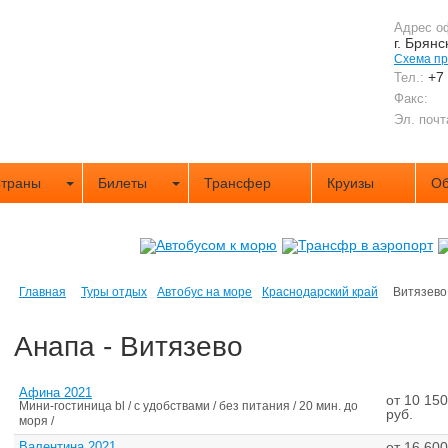
Адрес о
г. Брянс
Схема п
+7
Тел.:
Факс:
Эл. почт
траны
Билеты
Трансфер
Круизы
Об
Главная
Туры отдых
Автобус на море
Краснодарский край
Витязево
Анапа - Витязево
Афина 2021
от 10 150
Мини-гостиница bl / с удобствами / без питания / 20 мин. до
руб.
моря /
Валентина 2021
от 16 600