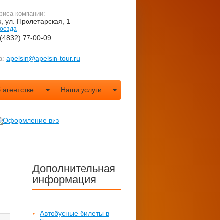
фиса компании:
к, ул. Пролетарская, 1
роезда
 (4832) 77-00-09
apelsin@apelsin-tour.ru
а:
 агентстве
Наши услуги
Дополнительная
информация
Автобусные билеты в