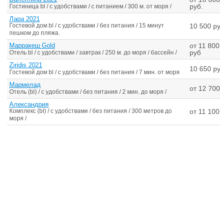
руб.
Гостиница bl / с удобствами / с питанием / 300 м. от моря /
Лара 2021
Гостевой дом bl / с удобствами / без питания / 15 минут
10 500 ру
пешком до пляжа.
Марракеш Gold
от 11 800
руб
Отель bl / с удобствами / завтрак / 250 м. до моря / бассейн /
Ziridis 2021
10 650 ру
Гостевой дом bl / с удобствами / без питания / 7 мин. от моря
Мармелад
от 12 700
Отель (bl) / с удобствами / без питания / 2 мин. до моря /
Александрия
Комплекс (bl) / с удобствами / без питания / 300 метров до
от 11 100
моря /