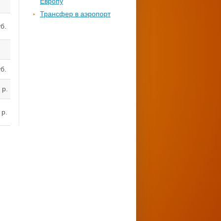
Европу
Трансфер в аэропорт
б.
б.
 р.
 р.