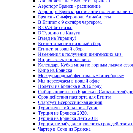
Авиабилеты на самолет из Брянска.
Аэропорт Брянск - расписание
Аэропорт Брянск расписание полетов на лето
Брянск - Симферополь Авиабилеты
В Египет с 9 октября чартером.
В ОАЭ без визы.
В Турцию из Калуги.
Въезд на Украину!
Египет отменил визовый сбор.
Египет, визовый сбор.
Изменения в получении шенгенских виз.
Индия - электронная виза
Календарь Кубка мира по горным лыжам сезо
Кипр из Брянска
Международный фестиваль «Гиперборея»
Мы переезжаем в новый офис.
Полеты из Брянска в 2016 году
Сибирь полетит из Брянска в Санкт-петербург
Срок действия паспорта для Египта.
Стартует Всероссийская акция!
Туристический налог - Тунис
Турция из Брянска 2020.
Турция из Брянска Лето 2018
Турция, не забудьте проверить срок действия 
Чартер в Сочи из Брянска