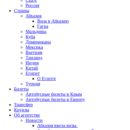
США
Россия
Страны
Абхазия
Виза в Абхазию
Гагра
Мальдивы
Куба
Доминикана
Мексика
Вьетнам
Таиланд
Индия
Китай
Египет
О Египте
Турция
Билеты
Автобусные билеты в Крым
Автобусные билеты в Европу
Трансфер
Круизы
Об агентстве
Новости
Абхазия ввела визы.