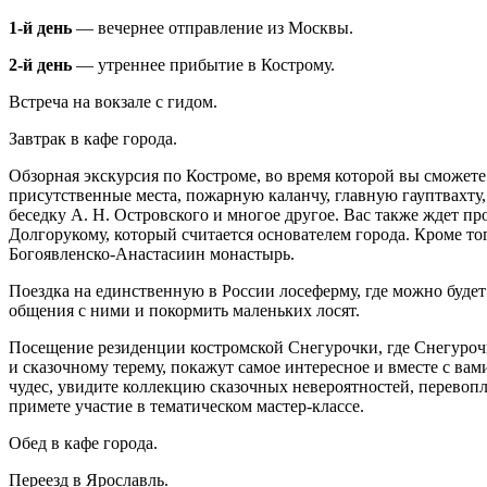
1-й день
— вечернее отправление из Москвы.
2-й день
— утреннее прибытие в Кострому.
Встреча на вокзале с гидом.
Завтрак в кафе города.
Обзорная экскурсия по Костроме, во время которой вы сможет
присутственные места, пожарную каланчу, главную гауптвахту
беседку А. Н. Островского и многое другое. Вас также ждет 
Долгорукому, который считается основателем города. Кроме т
Богоявленско-Анастасиин монастырь.
Поездка на единственную в России лосеферму, где можно буде
общения с ними и покормить маленьких лосят.
Посещение резиденции костромской Снегурочки, где Снегуроч
и сказочному терему, покажут самое интересное и вместе с вам
чудес, увидите коллекцию сказочных невероятностей, перевопл
примете участие в тематическом мастер-классе.
Обед в кафе города.
Переезд в Ярославль.