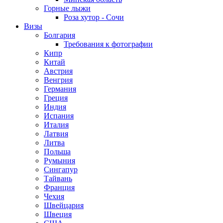
Горные лыжи
Роза хутор - Сочи
Визы
Болгария
Требования к фотографии
Кипр
Китай
Австрия
Венгрия
Германия
Греция
Индия
Испания
Италия
Латвия
Литва
Польша
Румыния
Сингапур
Тайвань
Франция
Чехия
Швейцария
Швеция