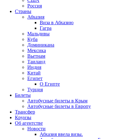
США
Россия
Страны
Абхазия
Виза в Абхазию
Гагра
Мальдивы
Куба
Доминикана
Мексика
Вьетнам
Таиланд
Индия
Китай
Египет
О Египте
Турция
Билеты
Автобусные билеты в Крым
Автобусные билеты в Европу
Трансфер
Круизы
Об агентстве
Новости
Абхазия ввела визы.