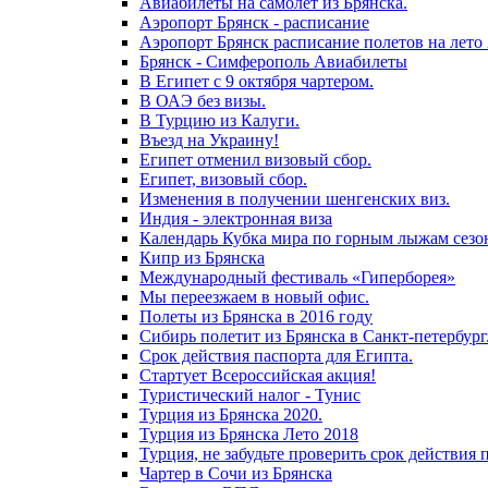
Авиабилеты на самолет из Брянска.
Аэропорт Брянск - расписание
Аэропорт Брянск расписание полетов на лето
Брянск - Симферополь Авиабилеты
В Египет с 9 октября чартером.
В ОАЭ без визы.
В Турцию из Калуги.
Въезд на Украину!
Египет отменил визовый сбор.
Египет, визовый сбор.
Изменения в получении шенгенских виз.
Индия - электронная виза
Календарь Кубка мира по горным лыжам сезо
Кипр из Брянска
Международный фестиваль «Гиперборея»
Мы переезжаем в новый офис.
Полеты из Брянска в 2016 году
Сибирь полетит из Брянска в Санкт-петербург
Срок действия паспорта для Египта.
Стартует Всероссийская акция!
Туристический налог - Тунис
Турция из Брянска 2020.
Турция из Брянска Лето 2018
Турция, не забудьте проверить срок действия 
Чартер в Сочи из Брянска