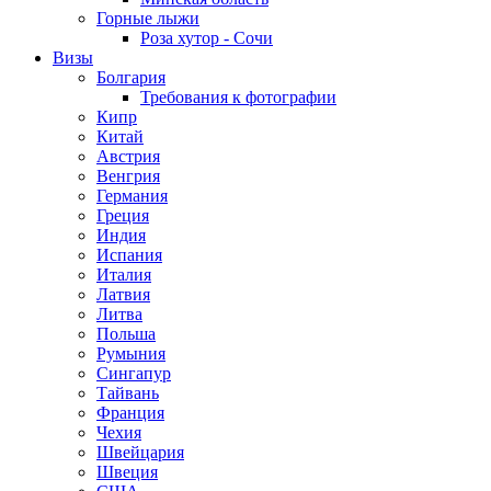
Горные лыжи
Роза хутор - Сочи
Визы
Болгария
Требования к фотографии
Кипр
Китай
Австрия
Венгрия
Германия
Греция
Индия
Испания
Италия
Латвия
Литва
Польша
Румыния
Сингапур
Тайвань
Франция
Чехия
Швейцария
Швеция