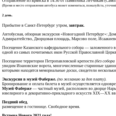
Отправление из Брянска в 14:30 от Памятника Лётчикам (Самол
(Время и место отправления автобуса может измениться, пожалуйста, уточняй
2 день.
Прибытие в Санкт-Петербург утром,
завтрак
.
Автобусная, обзорная экскурсия «Новогодний Петербург»: Дом
Адмиралтейство, Дворцовая площадь, Марсово поле, Исаакиев
Посещение Казанского кафедрального собора — заложенного в
одной из самых почитаемых икон Русской Православной Церкв
Посещение территории Петропавловской крепости
(без собор
увидим Иоановские ворота, многочисленные старинные здания 
которыми находятся мемориальные доски, свидетели нескольк
Экскурсия в музей Фаберже.
(по желанию за доп плату).
Бронирование и оплата билета в музей осуществляется одновре
Музей Фаберже
— частный музей, расположен во дворце Нар
ювелирного и декоративно-прикладного искусств XIX—XX вв
Поздний обед
,
размещение в гостинице. Свободное время.
Встреча Нового 2021 года!